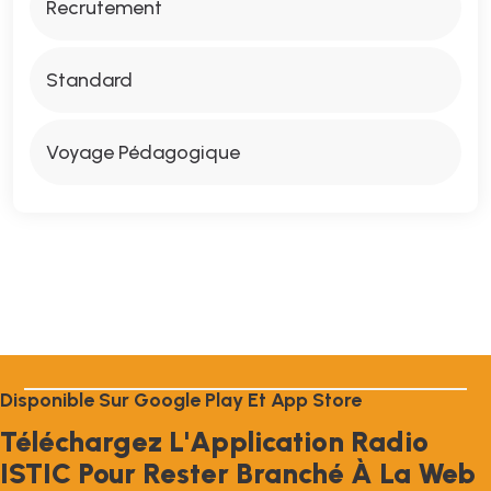
Recrutement
Standard
Voyage Pédagogique
D
I
S
P
O
N
I
B
L
E
S
U
R
G
O
O
G
L
E
P
L
A
Y
E
T
A
P
P
S
T
O
R
E
T
É
L
É
C
H
A
R
G
E
Z
L
'
A
P
P
L
I
C
A
T
I
O
N
R
A
D
I
O
I
S
T
I
C
P
O
U
R
R
E
S
T
E
R
B
R
A
N
C
H
É
À
L
A
W
E
B