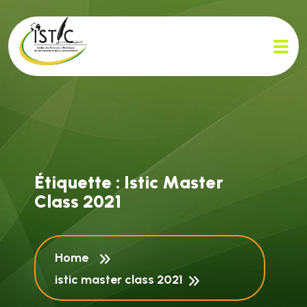
É
t
i
q
u
e
t
t
e
:
I
s
t
i
c
M
a
s
t
e
r
C
l
a
s
s
2
0
2
1
Home
istic master class 2021