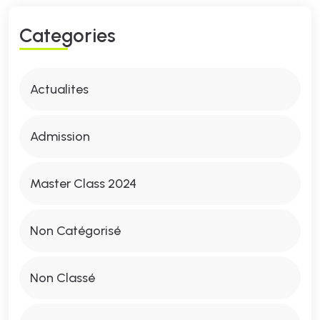
C
A
T
E
G
O
R
I
E
S
Actualites
Admission
Master Class 2024
Non Catégorisé
Non Classé