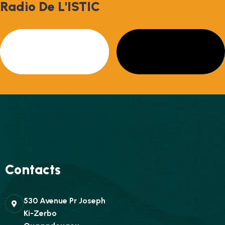
R
A
D
I
O
D
E
L
'
I
S
T
I
C
Contacts
530 Avenue Pr Joseph
Ki-Zerbo