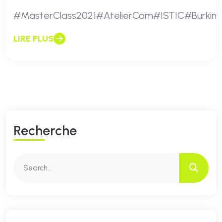
#MasterClass2021#AtelierCom#ISTIC#Burkina
LIRE PLUS
R
E
C
H
E
R
C
H
E