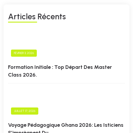
A
R
T
I
C
L
E
S
R
É
C
E
N
T
S
FÉVRIER 3, 2026
Formation Initiale : Top Départ Des Master
Class 2026.
JUILLET 17, 2026
Voyage Pédagogique Ghana 2026: Les Isticiens
S’imprègnent Du.