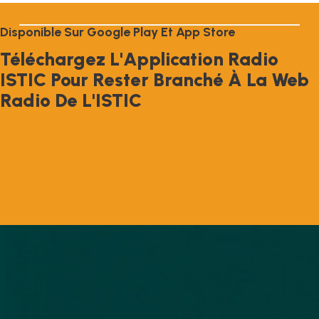
D
I
S
P
O
N
I
B
L
E
S
U
R
G
O
O
G
L
E
P
L
A
Y
E
T
A
P
P
S
T
O
R
E
T
É
L
É
C
H
A
R
G
E
Z
L
'
A
P
P
L
I
C
A
T
I
O
N
R
A
D
I
O
I
S
T
I
C
P
O
U
R
R
E
S
T
E
R
B
R
A
N
C
H
É
À
L
A
W
E
B
R
A
D
I
O
D
E
L
'
I
S
T
I
C