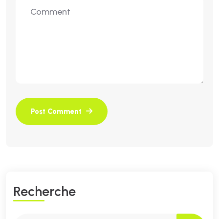
R
E
C
H
E
R
C
H
E