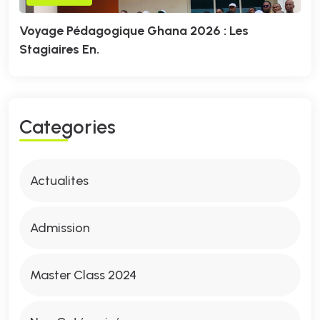
Voyage Pédagogique Ghana 2026 : Les
Stagiaires En.
C
A
T
E
G
O
R
I
E
S
Actualites
Admission
Master Class 2024