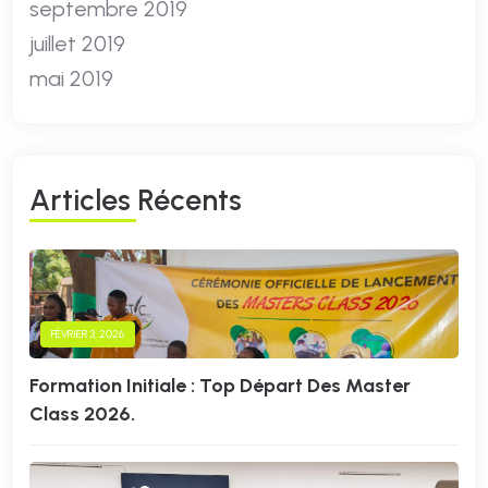
septembre 2019
juillet 2019
mai 2019
A
R
T
I
C
L
E
S
R
É
C
E
N
T
S
FÉVRIER 3, 2026
Formation Initiale : Top Départ Des Master
Class 2026.