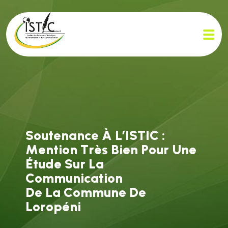
S
o
u
t
e
n
a
n
c
e
À
L
’
I
S
T
I
C
:
M
e
n
t
i
o
n
T
r
è
s
B
i
e
n
P
o
u
r
U
n
e
É
t
u
d
e
S
u
r
L
a
C
o
m
m
u
n
i
c
a
t
i
o
n
D
e
L
a
C
o
m
m
u
n
e
D
e
L
o
r
o
p
é
n
i