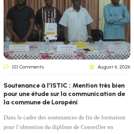
(0) Comments
August 6, 2026
S
o
u
t
e
n
a
n
c
e
à
l
’
I
S
T
I
C
:
M
e
n
t
i
o
n
t
r
è
s
b
i
e
n
p
o
u
r
u
n
e
é
t
u
d
e
s
u
r
l
a
c
o
m
m
u
n
i
c
a
t
i
o
n
d
e
l
a
c
o
m
m
u
n
e
d
e
L
o
r
o
p
é
n
i
Dans le cadre des soutenances de fin de formation
pour l’obtention du diplôme de Conseiller en