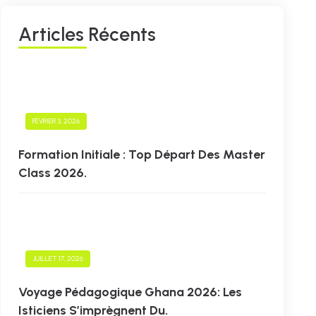
A
R
T
I
C
L
E
S
R
É
C
E
N
T
S
FÉVRIER 3, 2026
Formation Initiale : Top Départ Des Master
Class 2026.
JUILLET 17, 2026
Voyage Pédagogique Ghana 2026: Les
Isticiens S’imprègnent Du.