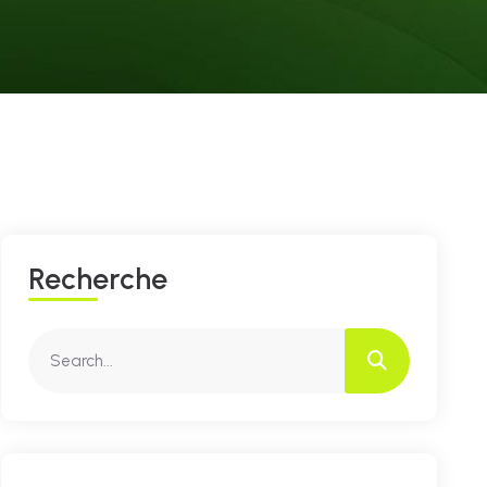
R
E
C
H
E
R
C
H
E