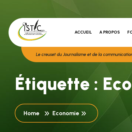
ACCUEIL
A PROPOS
F
Le creuset du Journalisme et de la communicatio
É
t
i
q
u
e
t
t
e
:
E
c
o
Home
Economie