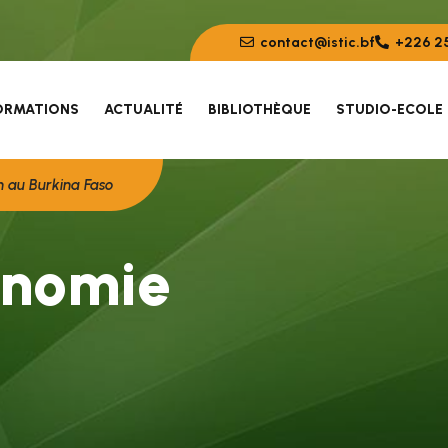
contact@istic.bf
+226 25
ORMATIONS
ACTUALITÉ
BIBLIOTHÈQUE
STUDIO-ECOLE
n au Burkina Faso
n
o
m
i
e