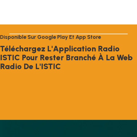
D
I
S
P
O
N
I
B
L
E
S
U
R
G
O
O
G
L
E
P
L
A
Y
E
T
A
P
P
S
T
O
R
E
T
É
L
É
C
H
A
R
G
E
Z
L
'
A
P
P
L
I
C
A
T
I
O
N
R
A
D
I
O
I
S
T
I
C
P
O
U
R
R
E
S
T
E
R
B
R
A
N
C
H
É
À
L
A
W
E
B
R
A
D
I
O
D
E
L
'
I
S
T
I
C