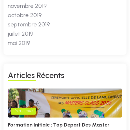
novembre 2019
octobre 2019
septembre 2019
juillet 2019
mai 2019
A
R
T
I
C
L
E
S
R
É
C
E
N
T
S
FÉVRIER 3, 2026
Formation Initiale : Top Départ Des Master