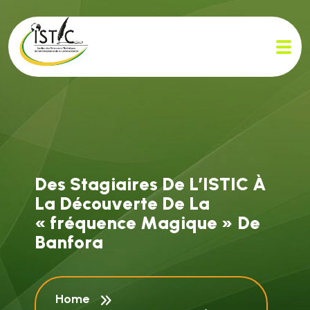
D
e
s
S
t
a
g
i
a
i
r
e
s
D
e
L
’
I
S
T
I
C
À
L
a
D
é
c
o
u
v
e
r
t
e
D
e
L
a
«
f
r
é
q
u
e
n
c
e
M
a
g
i
q
u
e
»
D
e
B
a
n
f
o
r
a
Home