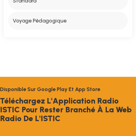
Standard
Voyage Pédagogique
D
I
S
P
O
N
I
B
L
E
S
U
R
G
O
O
G
L
E
P
L
A
Y
E
T
A
P
P
S
T
O
R
E
T
É
L
É
C
H
A
R
G
E
Z
L
'
A
P
P
L
I
C
A
T
I
O
N
R
A
D
I
O
I
S
T
I
C
P
O
U
R
R
E
S
T
E
R
B
R
A
N
C
H
É
À
L
A
W
E
B
R
A
D
I
O
D
E
L
'
I
S
T
I
C