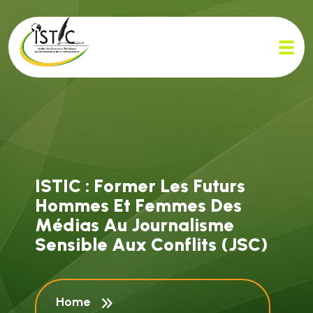
I
S
T
I
C
:
F
o
r
m
e
r
L
e
s
F
u
t
u
r
s
H
o
m
m
e
s
E
t
F
e
m
m
e
s
D
e
s
M
é
d
i
a
s
A
u
J
o
u
r
n
a
l
i
s
m
e
S
e
n
s
i
b
l
e
A
u
x
C
o
n
f
l
i
t
s
(
J
S
C
)
Home