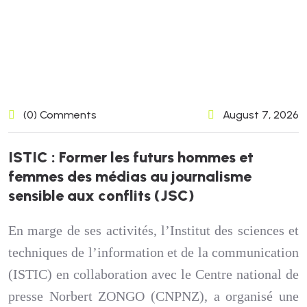
(0) Comments
August 7, 2026
I
S
T
I
C
:
F
o
r
m
e
r
l
e
s
f
u
t
u
r
s
h
o
m
m
e
s
e
t
f
e
m
m
e
s
d
e
s
m
é
d
i
a
s
a
u
j
o
u
r
n
a
l
i
s
m
e
s
e
n
s
i
b
l
e
a
u
x
c
o
n
f
l
i
t
s
(
J
S
C
)
En marge de ses activités, l’Institut des sciences et
techniques de l’information et de la communication
(ISTIC) en collaboration avec le Centre national de
presse Norbert ZONGO (CNPNZ), a organisé une