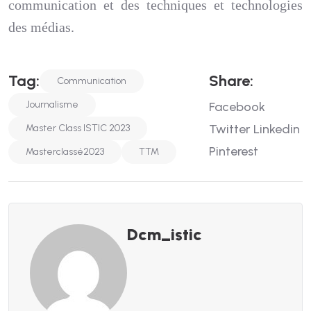
communication et des techniques et technologies
des médias.
S
H
A
R
E
:
T
A
G
:
Communication
Journalisme
Facebook
Twitter
Linkedin
Master Class ISTIC 2023
Pinterest
Masterclassé2023
TTM
Dcm_istic