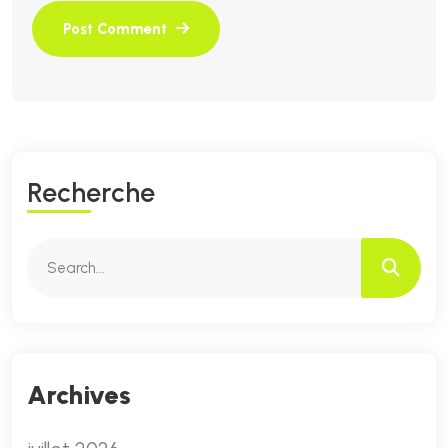
R
E
C
H
E
R
C
H
E
Archives