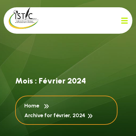
M
o
i
s
:
F
é
v
r
i
e
r
2
0
2
4
Home
Archive for février, 2024