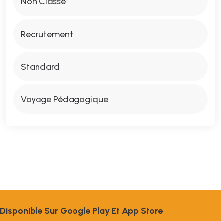
Non Classé
Recrutement
Standard
Voyage Pédagogique
D
I
S
P
O
N
I
B
L
E
S
U
R
G
O
O
G
L
E
P
L
A
Y
E
T
A
P
P
S
T
O
R
E