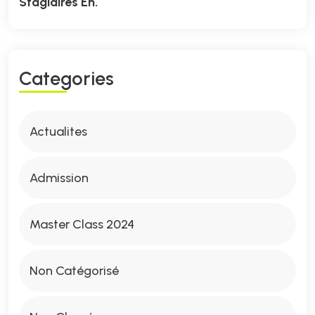
Stagiaires En.
C
A
T
E
G
O
R
I
E
S
Actualites
Admission
Master Class 2024
Non Catégorisé