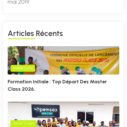
mai 2019
A
R
T
I
C
L
E
S
R
É
C
E
N
T
S
FÉVRIER 3, 2026
Formation Initiale : Top Départ Des Master
Class 2026.
JUILLET 17, 2026