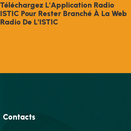
T
É
L
É
C
H
A
R
G
E
Z
L
'
A
P
P
L
I
C
A
T
I
O
N
R
A
D
I
O
I
S
T
I
C
P
O
U
R
R
E
S
T
E
R
B
R
A
N
C
H
É
À
L
A
W
E
B
R
A
D
I
O
D
E
L
'
I
S
T
I
C
Contacts