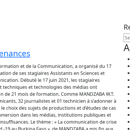
R
A
tenances
nformation et de la Communication, a organisé du 17
ation de ses stagiaires Assistants en Sciences et
cation. Débuté le 17 juin 2021, les stagiaires
t techniques et technologies des médias ont
e fin de 21 mois de formation. Comme MANDZABA W.T.
nicants, 32 journalistes et 01 technicien à s’adonner à
 le choix des sujets de productions et d’études de cas
mmersion dans les médias, institutions publiques et
insuffisances. Le thème : » La communication de crise
d -19 au Burkina Faso », de MANDZABA a mis fin aux