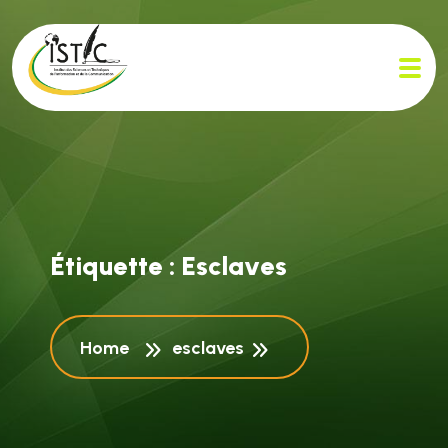
É
t
i
q
u
e
t
t
e
:
E
s
c
l
a
v
e
s
Home
esclaves