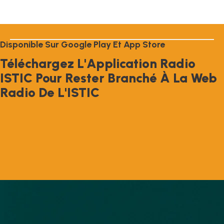
D
I
S
P
O
N
I
B
L
E
S
U
R
G
O
O
G
L
E
P
L
A
Y
E
T
A
P
P
S
T
O
R
E
T
É
L
É
C
H
A
R
G
E
Z
L
'
A
P
P
L
I
C
A
T
I
O
N
R
A
D
I
O
I
S
T
I
C
P
O
U
R
R
E
S
T
E
R
B
R
A
N
C
H
É
À
L
A
W
E
B
R
A
D
I
O
D
E
L
'
I
S
T
I
C