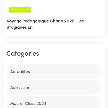
JUILLET 15, 2026
Voyage Pédagogique Ghana 2026 : Les
Stagiaires En.
C
A
T
E
G
O
R
I
E
S
Actualites
Admission
Master Class 2024