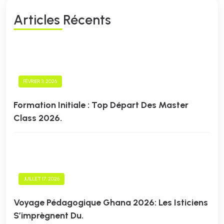
A
R
T
I
C
L
E
S
R
É
C
E
N
T
S
FÉVRIER 3, 2026
Formation Initiale : Top Départ Des Master
Class 2026.
JUILLET 17, 2026
Voyage Pédagogique Ghana 2026: Les Isticiens
S’imprègnent Du.