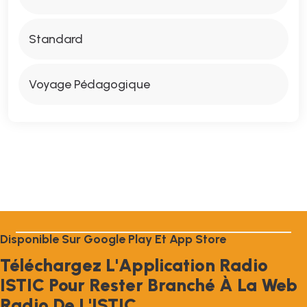
Standard
Voyage Pédagogique
D
I
S
P
O
N
I
B
L
E
S
U
R
G
O
O
G
L
E
P
L
A
Y
E
T
A
P
P
S
T
O
R
E
T
É
L
É
C
H
A
R
G
E
Z
L
'
A
P
P
L
I
C
A
T
I
O
N
R
A
D
I
O
I
S
T
I
C
P
O
U
R
R
E
S
T
E
R
B
R
A
N
C
H
É
À
L
A
W
E
B
R
A
D
I
O
D
E
L
'
I
S
T
I
C