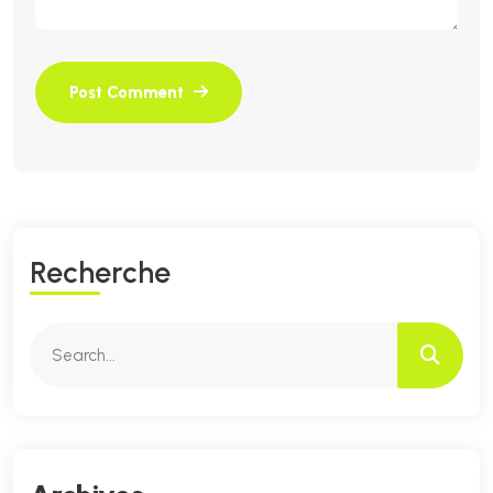
R
E
C
H
E
R
C
H
E