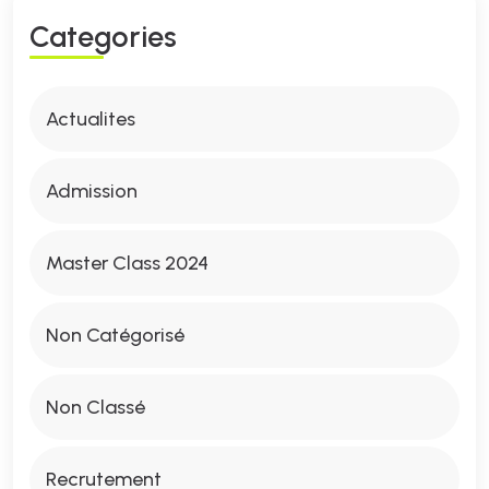
C
A
T
E
G
O
R
I
E
S
Actualites
Admission
Master Class 2024
Non Catégorisé
Non Classé
Recrutement