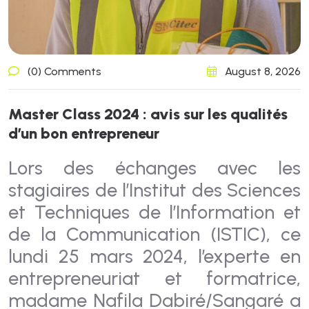
(0) Comments
August 8, 2026
M
a
s
t
e
r
C
l
a
s
s
2
0
2
4
:
a
v
i
s
s
u
r
l
e
s
q
u
a
l
i
t
é
s
d
’
u
n
b
o
n
e
n
t
r
e
p
r
e
n
e
u
r
Lors des échanges avec les
stagiaires de l’Institut des Sciences
et Techniques de l’Information et
de la Communication (ISTIC), ce
lundi 25 mars 2024, l’experte en
entrepreneuriat et formatrice,
madame Nafila Dabiré/Sangaré a