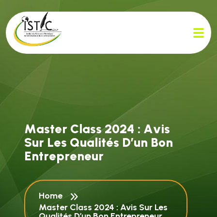
M
a
s
t
e
r
C
l
a
s
s
2
0
2
4
:
A
v
i
s
S
u
r
L
e
s
Q
u
a
l
i
t
é
s
D
’
u
n
B
o
n
E
n
t
r
e
p
r
e
n
e
u
r
Home
Master Class 2024 : Avis Sur Les
Qualités D’un Bon Entrepreneur